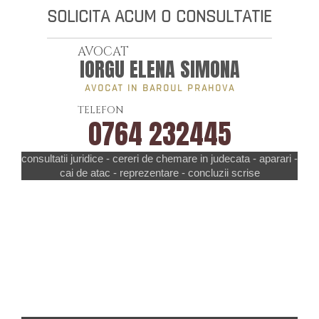
SOLICITA ACUM O CONSULTATIE
AVOCAT
IORGU ELENA SIMONA
AVOCAT IN BAROUL PRAHOVA
TELEFON
0764 232445
consultatii juridice - cereri de chemare in judecata - aparari -
cai de atac - reprezentare - concluzii scrise