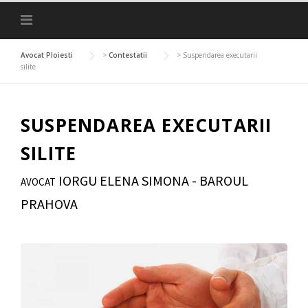
Skip
to
content
Avocat Ploiesti
>
Contestatii
>
Suspendarea executarii
silite
SUSPENDAREA EXECUTARII
SILITE
IORGU ELENA SIMONA - BAROUL
AVOCAT
PRAHOVA