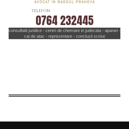
AVOCAT IN BAROUL PRAHOVA
TELEFON
0764 232445
consultatii juridice - cereri de chemare in judecata - aparari -
cai de atac - reprezentare - concluzii scrise