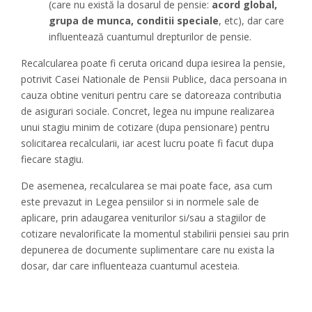
(care nu există la dosarul de pensie:
acord global,
grupa de munca, conditii speciale
, etc), dar care
influentează cuantumul drepturilor de pensie.
Recalcularea poate fi ceruta oricand dupa iesirea la pensie,
potrivit Casei Nationale de Pensii Publice, daca persoana in
cauza obtine venituri pentru care se datoreaza contributia
de asigurari sociale. Concret, legea nu impune realizarea
unui stagiu minim de cotizare (dupa pensionare) pentru
solicitarea recalcularii, iar acest lucru poate fi facut dupa
fiecare stagiu.
De asemenea, recalcularea se mai poate face, asa cum
este prevazut in Legea pensiilor si in normele sale de
aplicare, prin adaugarea veniturilor si/sau a stagiilor de
cotizare nevalorificate la momentul stabilirii pensiei sau prin
depunerea de documente suplimentare care nu exista la
dosar, dar care influenteaza cuantumul acesteia.