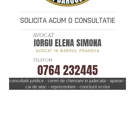
SOLICITA ACUM O CONSULTATIE
AVOCAT
IORGU ELENA SIMONA
AVOCAT IN BAROUL PRAHOVA
TELEFON
0764 232445
consultatii juridice - cereri de chemare in judecata - aparari -
cai de atac - reprezentare - concluzii scrise