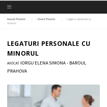
Skip
to
content
Avocat Ploiesti
>
Divort Ploiesti
>
Legaturi personale cu
minorul
LEGATURI PERSONALE CU
MINORUL
IORGU ELENA SIMONA - BAROUL
AVOCAT
PRAHOVA